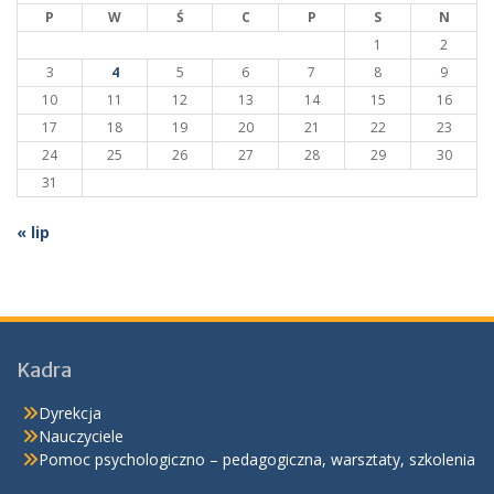
P
W
Ś
C
P
S
N
1
2
3
4
5
6
7
8
9
10
11
12
13
14
15
16
17
18
19
20
21
22
23
24
25
26
27
28
29
30
31
« lip
Kadra
Dyrekcja
Nauczyciele
Pomoc psychologiczno – pedagogiczna, warsztaty, szkolenia