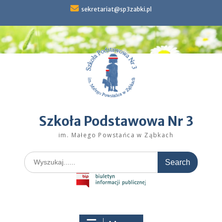
Skip
sekretariat@sp3zabki.pl
to
content
Szkoła Podstawowa Nr 3
im. Małego Powstańca w Ząbkach
Search
for: