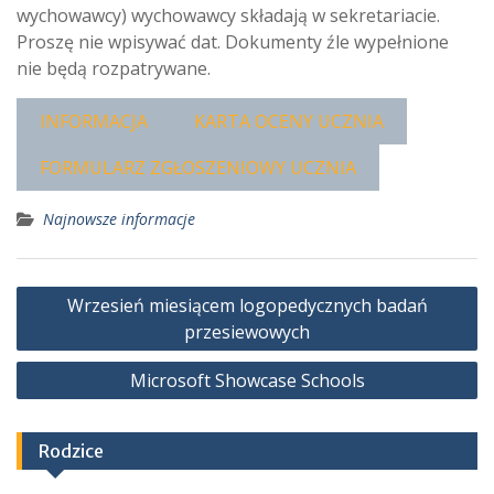
wychowawcy) wychowawcy składają w sekretariacie.
Proszę nie wpisywać dat. Dokumenty źle wypełnione
nie będą rozpatrywane.
INFORMACJA
KARTA OCENY UCZNIA
FORMULARZ ZGŁOSZENIOWY UCZNIA
Najnowsze informacje
Nawigacja
Wrzesień miesiącem logopedycznych badań
wpisu
przesiewowych
Microsoft Showcase Schools
Rodzice