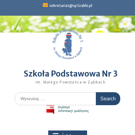
Skip
sekretariat@sp3zabki.pl
to
content
Szkoła Podstawowa Nr 3
im. Małego Powstańca w Ząbkach
Search
for: