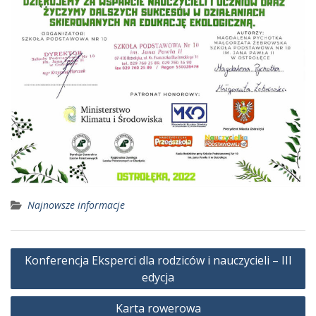
Najnowsze informacje
Nawigacja
Konferencja Eksperci dla rodziców i nauczycieli – III
wpisu
edycja
Karta rowerowa