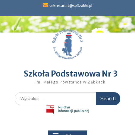
Skip
sekretariat@sp3zabki.pl
to
content
Szkoła Podstawowa Nr 3
im. Małego Powstańca w Ząbkach
Search
for: