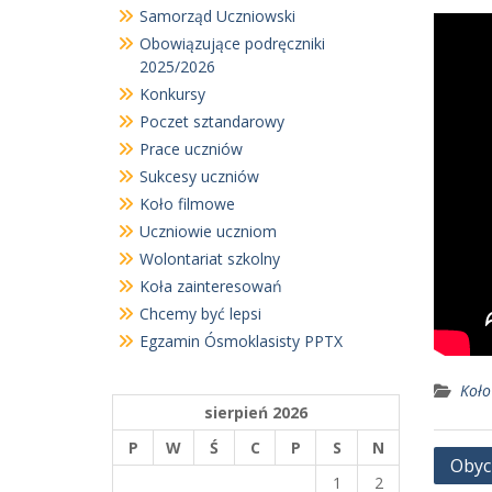
Samorząd Uczniowski
Obowiązujące podręczniki
2025/2026
Konkursy
Poczet sztandarowy
Prace uczniów
Sukcesy uczniów
Koło filmowe
Uczniowie uczniom
Wolontariat szkolny
Koła zainteresowań
Chcemy być lepsi
Egzamin Ósmoklasisty PPTX
Koło
sierpień 2026
P
W
Ś
C
P
S
N
Nawi
Obyci
1
2