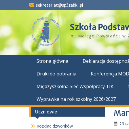
Skip
sekretariat@sp3zabki.pl
to
content
Szkoła Podsta
im. Małego Powstańca w 
Strona główna
Deklaracja dostępnoś
Druki do pobrania
Konferencja MO
Międzyszkolna Sieć Współpracy TIK
Wyprawka na rok szkolny 2026/2027
Mam
Uczniowie
13 c
Rozkład dzwonków