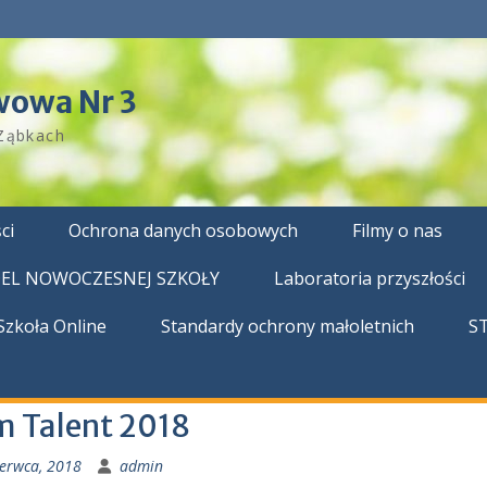
wowa Nr 3
Ząbkach
ci
Ochrona danych osobowych
Filmy o nas
DEL NOWOCZESNEJ SZKOŁY
Laboratoria przyszłości
Szkoła Online
Standardy ochrony małoletnich
S
 Talent 2018
zerwca, 2018
admin